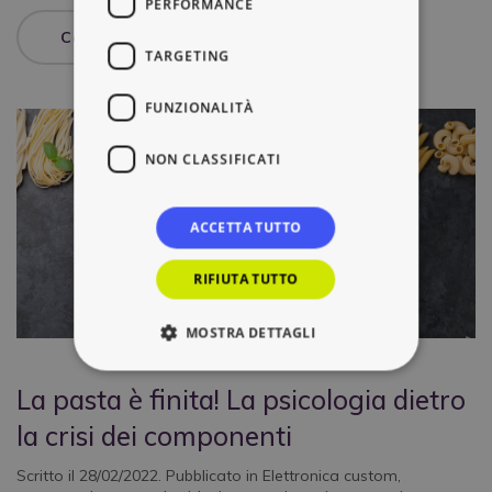
PERFORMANCE
Continua a leggere
TARGETING
FUNZIONALITÀ
NON CLASSIFICATI
ACCETTA TUTTO
RIFIUTA TUTTO
MOSTRA DETTAGLI
La pasta è finita! La psicologia dietro
la crisi dei componenti
Scritto il
28/02/2022
. Pubblicato in
Elettronica custom
,