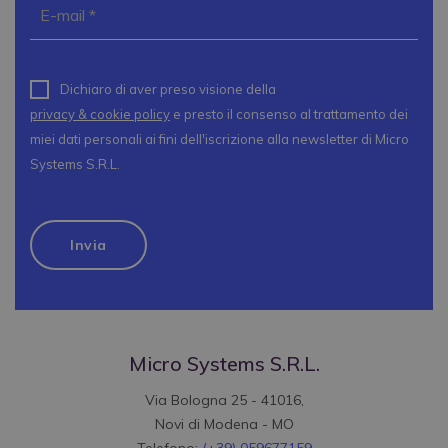
Dichiaro di aver preso visione della
privacy & cookie policy
e presto il consenso al trattamento dei
miei dati personali ai fini dell'iscrizione alla newsletter di Micro
Systems S.R.L.
Micro Systems S.R.L.
Via Bologna 25 - 41016,
Novi di Modena - MO
Telefono:
(+39) 059677159