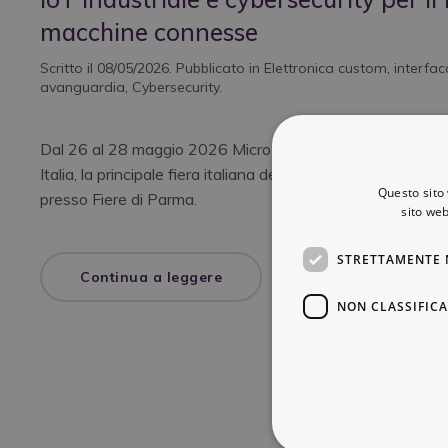
macchine connesse
Scritto il
08/05/2026
. Pubblicato in
Elettronica custom
,
interfac
avanguardia
,
Cybersecurity
.
Dal 26 al 28 maggio 2026 Micro Systems e Hyperspace 
Italia, la principale fiera italiana dedicata all’automazione 
Questo sito 
presso Fiere di Parma.
sito web
STRETTAMENTE 
Continua a leggere
NON CLASSIFICA