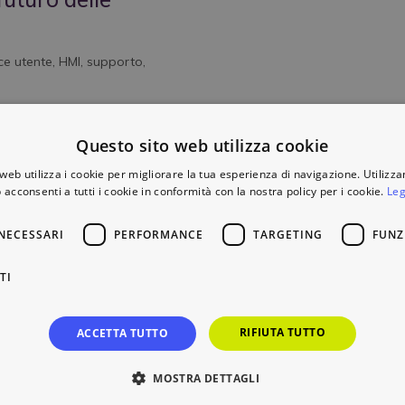
ce utente
,
HMI
,
supporto
,
saranno presenti a SPS
Questo sito web utilizza cookie
e all’innovazione industriale,
web utilizza i cookie per migliorare la tua esperienza di navigazione. Utilizza
 acconsenti a tutti i cookie in conformità con la nostra policy per i cookie.
Leg
NECESSARI
PERFORMANCE
TARGETING
FUNZ
TI
RIFIUTA TUTTO
ACCETTA TUTTO
1
MOSTRA DETTAGLI