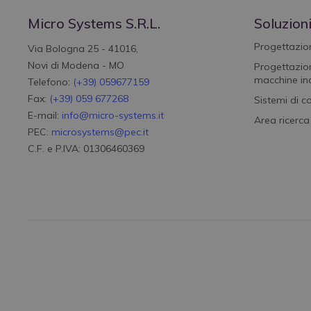
Micro Systems S.R.L.
Soluzion
Progettazion
Via Bologna 25 - 41016,
Novi di Modena - MO
Progettazion
macchine ind
Telefono:
(+39) 059677159
Fax:
(+39) 059 677268
Sistemi di c
E-mail:
info@micro-systems.it
Area ricerca
PEC:
microsystems@pec.it
C.F. e P.IVA: 01306460369