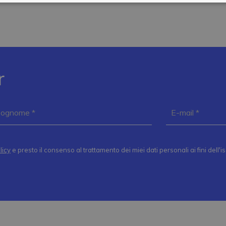
r
licy
e presto il consenso al trattamento dei miei dati personali ai fini dell'i