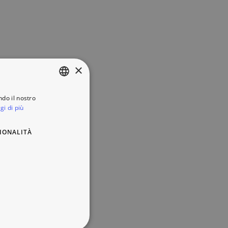
×
ndo il nostro
ITALIAN
gi di più
ENGLISH
IONALITÀ