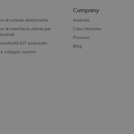
i
Company
e di schede elettroniche
Azienda
e di interfacce utente per
Case Histories
ustriali
Processi
onnettività IOT avanzata
Blog
 e sviluppo custom