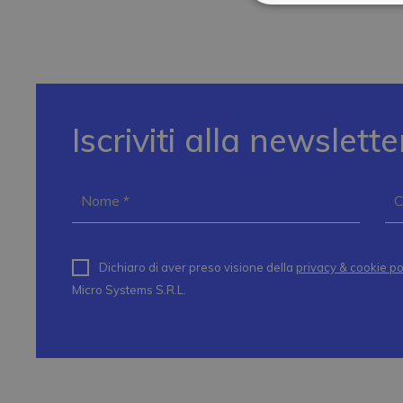
Iscriviti alla newslette
Dichiaro di aver preso visione della
privacy & cookie po
Micro Systems S.R.L.