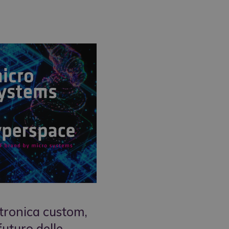
ttronica custom,
futuro delle